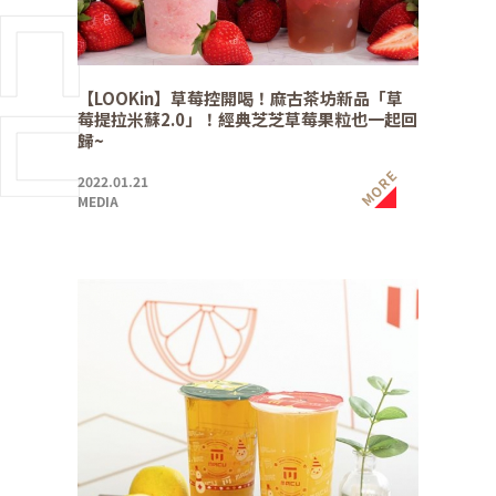
【LOOKin】草莓控開喝！麻古茶坊新品「草
莓提拉米蘇2.0」！經典芝芝草莓果粒也一起回
歸~
MORE
2022.01.21
MEDIA