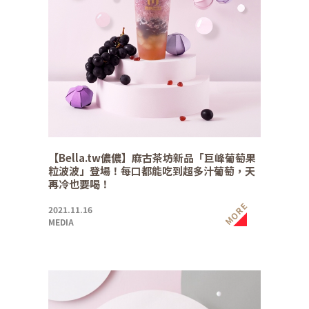
【Bella.tw儂儂】麻古茶坊新品「巨峰葡萄果
粒波波」登場！每口都能吃到超多汁葡萄，天
再冷也要喝！
MORE
2021.11.16
MEDIA