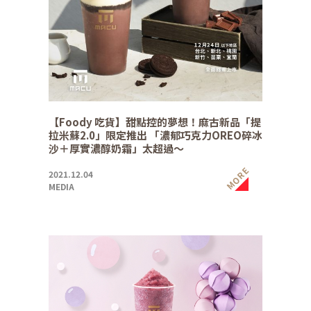
【Foody 吃貨】甜點控的夢想！麻古新品「提
拉米蘇2.0」限定推出 「濃郁巧克力OREO碎冰
沙＋厚實濃醇奶霜」太超過～
MORE
2021.12.04
MEDIA