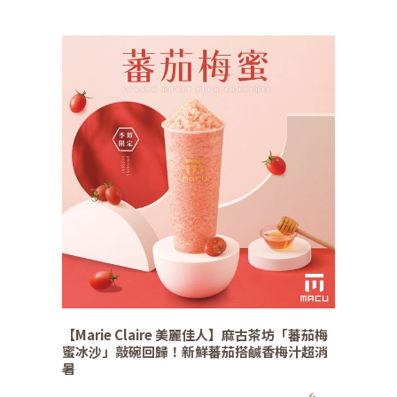
【Marie Claire 美麗佳人】麻古茶坊「蕃茄梅
蜜冰沙」敲碗回歸！新鮮蕃茄搭鹹香梅汁超消
暑