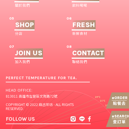
關於我們
飲料喝喝
05
06
SHOP
FRESH
分店
新鮮食材
07
08
JOIN US
CONTACT
加入我們
聯絡我們
PERFECT TEMPERATURE FOR TEA.
HEAD OFFICE:
813011 高雄市左營區文育路72號
ORDER
#
點餐去
COPYRIGHT © 2022 麻古茶坊 - ALL RIGHTS
RESERVED.
SEARC
#
FOLLOW US
查訂單