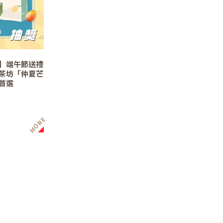
】端午節送禮
茶坊「仲夏芒
首選
MORE