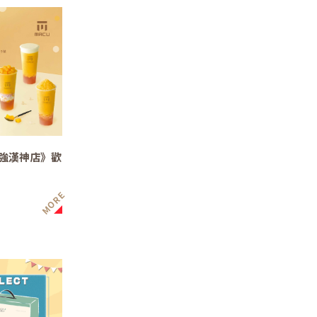
強漢神店》歡
MORE