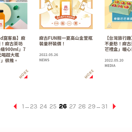
and窩客島】麻
麻古FUN粽一夏高山金萱瓶
【台灣旅行趣
領！麻古茶坊
裝量杯裝價！
不憂愁！麻古
900ml」7
芒禮盒」暖心
元喝超大瓶
2022.05.26
茶」很推。
NEWS
2022.05.20
MEDIA
MORE
MORE
1
23
24
25
26
27
28
29
31
...
...