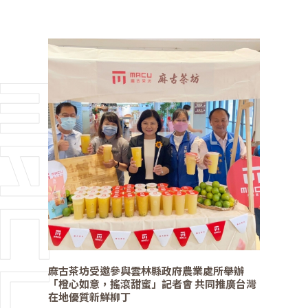
麻古茶坊受邀參與雲林縣政府農業處所舉辦
「橙心如意，搖滾甜蜜」記者會 共同推廣台灣
在地優質新鮮柳丁