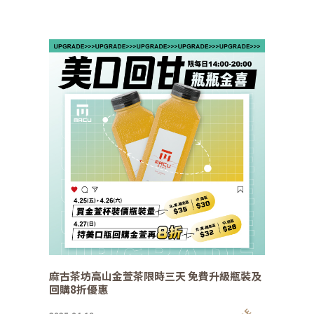
麻古茶坊高山金萱茶限時三天 免費升級瓶裝及
回購8折優惠