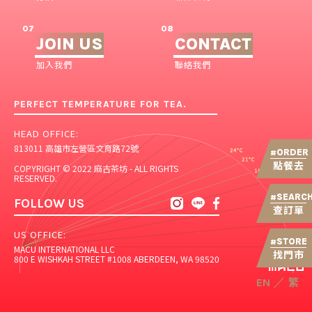
07
08
JOIN US
CONTACT
加入我們
聯絡我們
PERFECT TEMPERATURE FOR TEA.
HEAD OFFICE:
813011 高雄市左營區文育路72號
ORDER
#
點餐去
COPYRIGHT © 2022 麻古茶坊 - ALL RIGHTS
RESERVED.
SEARC
#
FOLLOW US
查訂單
US OFFICE:
STORE
#
MACU INTERNATIONAL LLC
找門市
800 E WISHKAH STREET #1008 ABERDEEN, WA 98520
繁
／
EN