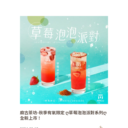
麻古茶坊-秋季有氧限定 ღ草莓泡泡派對系列ღ
全新上市！