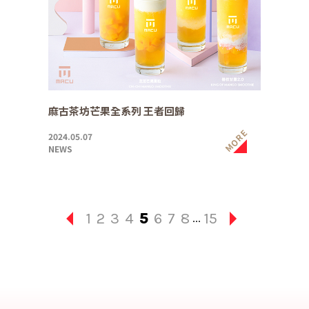
麻古茶坊芒果全系列 王者回歸
MORE
2024.05.07
NEWS
1
2
3
4
5
6
7
8
15
...