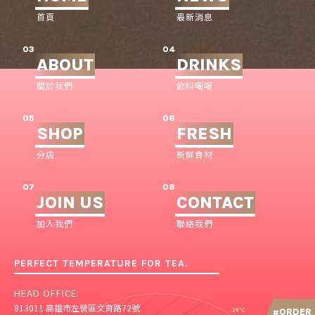
首頁
最新消息
03
04
ABOUT
DRINKS
關於我們
飲料喝喝
05
06
SHOP
FRESH
分店
新鮮食材
07
08
JOIN US
CONTACT
加入我們
聯絡我們
PERFECT TEMPERATURE FOR TEA.
HEAD OFFICE:
813011 高雄市左營區文育路72號
ORDER
#