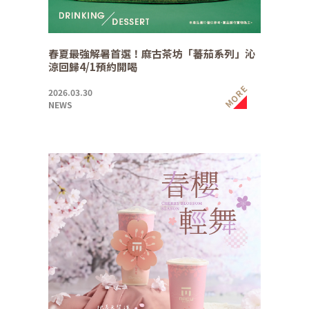
春夏最強解暑首選！麻古茶坊「蕃茄系列」沁
涼回歸4/1預約開喝
MORE
2026.03.30
NEWS