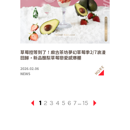
草莓控等到了！麻古茶坊夢幻草莓季2/7浪漫
回歸，新品酪梨草莓戀愛感爆棚
MORE
2026.02.06
NEWS
1
2
3
4
5
6
7
15
...