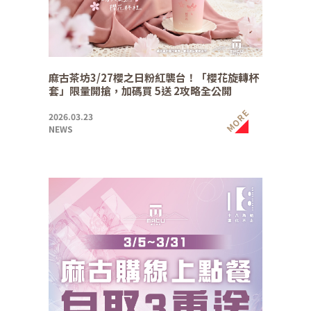
麻古茶坊3/27櫻之日粉紅襲台！「櫻花旋轉杯
套」限量開搶，加碼買 5送 2攻略全公開
MORE
2026.03.23
NEWS