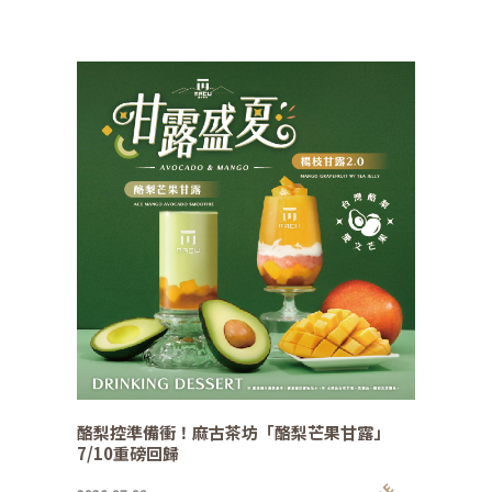
酪梨控準備衝！麻古茶坊「酪梨芒果甘露」
7/10重磅回歸