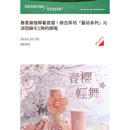
春夏最強解暑首選！麻古茶坊「蕃茄系列」沁
涼回歸4/1預約開喝
MORE
2026.03.30
NEWS