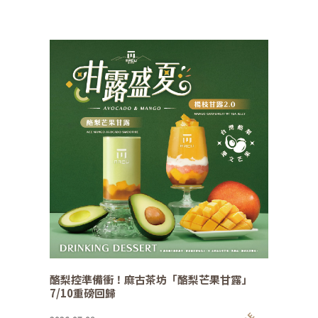
酪梨控準備衝！麻古茶坊「酪梨芒果甘露」
7/10重磅回歸