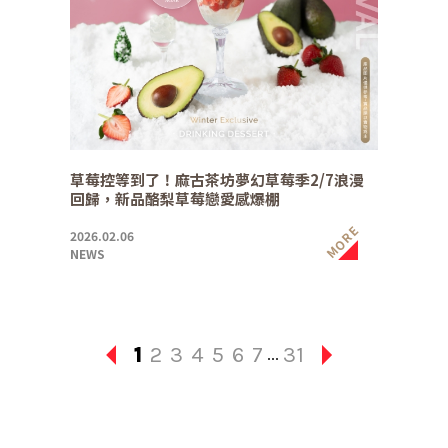
草莓控等到了！麻古茶坊夢幻草莓季2/7浪漫
回歸，新品酪梨草莓戀愛感爆棚
MORE
2026.02.06
NEWS
1
2
3
4
5
6
7
31
...