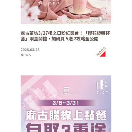
麻古茶坊3/27櫻之日粉紅襲台！「櫻花旋轉杯
套」限量開搶，加碼買 5送 2攻略全公開
MORE
2026.03.23
NEWS