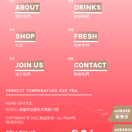
03
04
ABOUT
DRINKS
關於我們
飲料喝喝
05
06
SHOP
FRESH
分店
新鮮食材
07
08
JOIN US
CONTACT
加入我們
聯絡我們
PERFECT TEMPERATURE FOR TEA.
HEAD OFFICE:
813011 高雄市左營區文育路72號
ORDER
#
點餐去
COPYRIGHT © 2022 麻古茶坊 - ALL RIGHTS
RESERVED.
SEARC
#