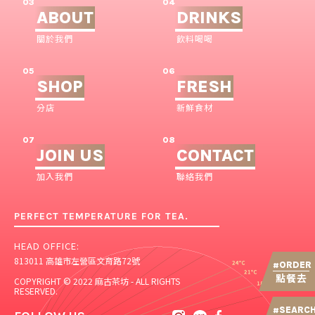
03
04
ABOUT
DRINKS
關於我們
飲料喝喝
05
06
SHOP
FRESH
分店
新鮮食材
07
08
JOIN US
CONTACT
加入我們
聯絡我們
PERFECT TEMPERATURE FOR TEA.
HEAD OFFICE:
813011 高雄市左營區文育路72號
ORDER
#
點餐去
COPYRIGHT © 2022 麻古茶坊 - ALL RIGHTS
RESERVED.
SEARC
#