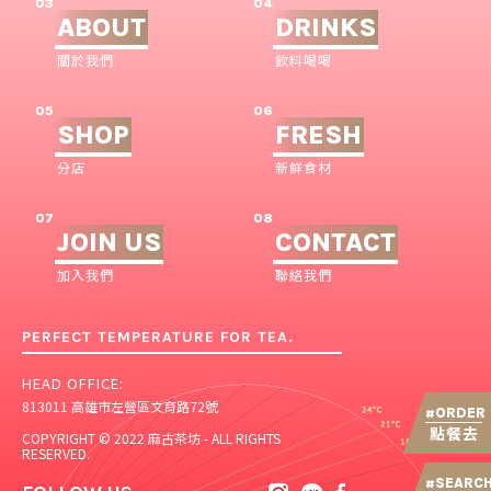
03
04
ABOUT
DRINKS
關於我們
飲料喝喝
05
06
SHOP
FRESH
分店
新鮮食材
07
08
JOIN US
CONTACT
加入我們
聯絡我們
PERFECT TEMPERATURE FOR TEA.
HEAD OFFICE:
813011 高雄市左營區文育路72號
ORDER
#
點餐去
COPYRIGHT © 2022 麻古茶坊 - ALL RIGHTS
RESERVED.
SEARC
#