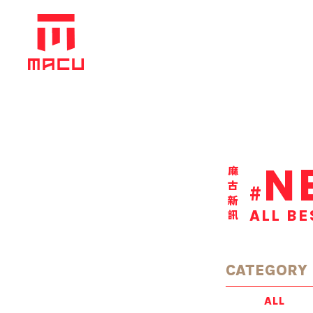
N
麻古新訊
#
ALL BE
CATEGORY
ALL