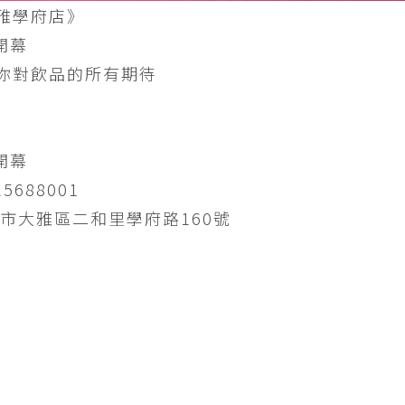
雅學府店》
開幕
你對飲品的所有期待
開幕
5688001
中市大雅區二和里學府路160號