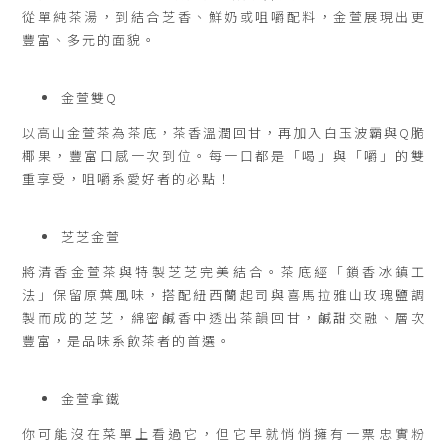
從單純茶湯，到結合芝香、鮮奶或咀嚼配料，金萱展現出更
豐富、多元的面貌。
金萱雙Q
以高山金萱茶為茶底，茶香溫潤回甘，再加入白玉波霸與Q脆
椰果，豐富口感一次到位。每一口都是「喝」與「嚼」的雙
重享受，咀嚼系愛好者的必點！
芝芝金萱
將清香金萱茶與特製芝芝完美結合。茶底經「鎖香冰鎮工
法」保留原葉風味，搭配紐西蘭起司與喜馬拉雅山玫瑰鹽調
製而成的芝芝，綿密鹹香中透出茶韻回甘，鹹甜交融、層次
豐富，是品味系飲茶者的首選。
金萱拿鐵
你可能沒在菜單上看過它，但它早就悄悄擁有一票忠實粉