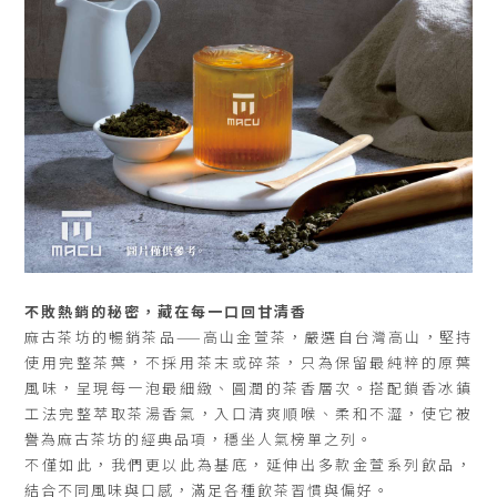
不敗熱銷的秘密，藏在每一口回甘清香
麻古茶坊的暢銷茶品——高山金萱茶，嚴選自台灣高山，堅持
使用完整茶葉，不採用茶末或碎茶，只為保留最純粹的原葉
風味，呈現每一泡最細緻、圓潤的茶香層次。搭配鎖香冰鎮
工法完整萃取茶湯香氣，入口清爽順喉、柔和不澀，使它被
譽為麻古茶坊的經典品項，穩坐人氣榜單之列。
不僅如此，我們更以此為基底，延伸出多款金萱系列飲品，
結合不同風味與口感，滿足各種飲茶習慣與偏好。