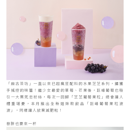
「麻古茶坊」一直以來已超瘋狂配料的水果芝芝系列，擄獲
手搖控的味蕾！繼少女最愛的草莓、芒果後，巨峰葡萄也吸
引一大票死忠粉絲，每次一回歸「芝芝葡萄果粒」總會讓人
體重堪憂，本月推出全新姐妹款飲品「巨峰葡萄果粒波
波」，同樣讓人放棄減肥啦！
發胖也要來一杯