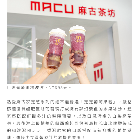
巨峰葡萄果粒波波，NT$95元。
熱愛麻古家芝芝系列的絕不能錯過「芝芝葡萄果粒」，嚴格
篩選優質超肥巨峰葡萄現打成擁有夢幻紫色的水果冰沙，超
豪邁搭配鮮甜多汁的整顆葡萄，以及口感滑嫩的自製綠茶
凍。最後淋上最精華的紐西蘭起司與喜馬拉雅山玫瑰鹽製成
的細緻濃郁芝芝，香濃綿密的口感搭配清新鮮嫩的葡萄滋
味，難怪少女冒著發胖的危機也要喝！