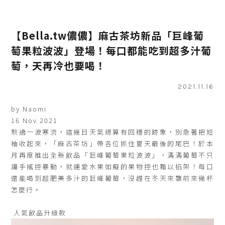
【Bella.tw儂儂】麻古茶坊新品「巨峰葡
萄果粒波波」登場！每口都能吃到超多汁葡
萄，天再冷也要喝！
2021.11.16
by
Naomi
16 Nov 2021
熬過一波寒流，這幾日天氣總算有回穩的跡象，別急著把短
袖收起來，「麻古茶坊」帶各位抓住夏天最後的尾巴！於本
月再度推出全新飲品「巨峰葡萄果粒波波」，滿滿葡萄不只
讓手搖控暴動，就連愛水果如癡的果物控也難以招架！每口
還能喝到超肥美多汁的巨峰葡萄，沒趕在冬天來襲前來幾杯
怎麼行。
人氣飲品升級款