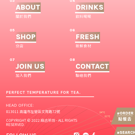
03
04
ABOUT
DRINKS
關於我們
飲料喝喝
05
06
SHOP
FRESH
分店
新鮮食材
07
08
JOIN US
CONTACT
加入我們
聯絡我們
PERFECT TEMPERATURE FOR TEA.
HEAD OFFICE:
813011 高雄市左營區文育路72號
ORDER
#
點餐去
COPYRIGHT © 2022 麻古茶坊 - ALL RIGHTS
RESERVED.
SEARC
#