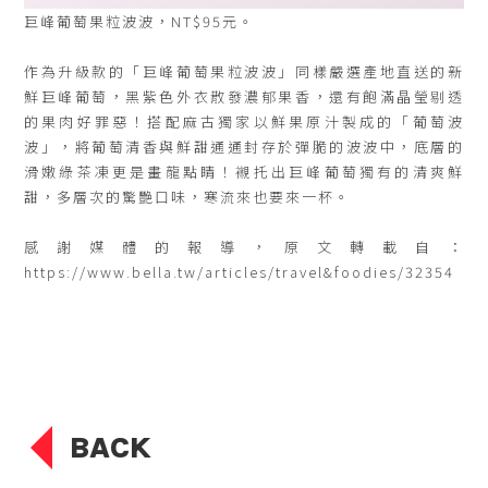
巨峰葡萄果粒波波，NT$95元。
作為升級款的「巨峰葡萄果粒波波」同樣嚴選產地直送的新
鮮巨峰葡萄，黑紫色外衣散發濃郁果香，還有飽滿晶瑩剔透
的果肉好罪惡！搭配麻古獨家以鮮果原汁製成的「葡萄波
波」，將葡萄清香與鮮甜通通封存於彈脆的波波中，底層的
滑嫩綠茶凍更是畫龍點睛！襯托出巨峰葡萄獨有的清爽鮮
甜，多層次的驚艷口味，寒流來也要來一杯。
感謝媒體的報導，原文轉載自：
https://www.bella.tw/articles/travel&foodies/32354
BACK