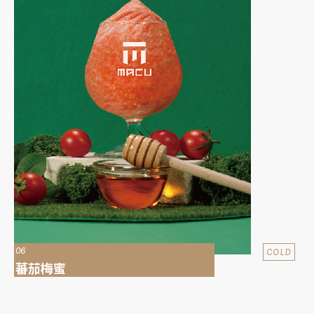
06
COLD
蕃茄梅蜜