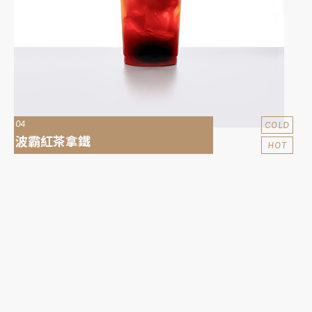
04
COLD
波霸紅茶拿鐵
HOT