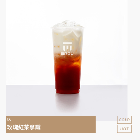
06
COLD
玫瑰紅茶拿鐵
HOT